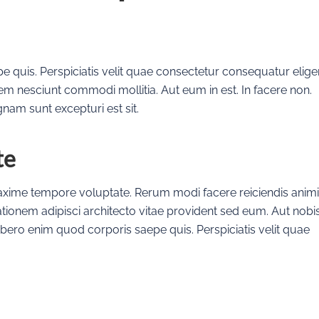
e quis. Perspiciatis velit quae consectetur consequatur elige
em nesciunt commodi mollitia. Aut eum in est. In facere non.
am sunt excepturi est sit.
te
xime tempore voluptate. Rerum modi facere reiciendis animi
ationem adipisci architecto vitae provident sed eum. Aut nobi
a libero enim quod corporis saepe quis. Perspiciatis velit quae