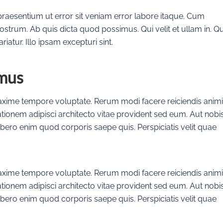
 praesentium ut error sit veniam error labore itaque. Cum
ostrum. Ab quis dicta quod possimus. Qui velit et ullam in. Qu
iatur. Illo ipsam excepturi sint.
imus
xime tempore voluptate. Rerum modi facere reiciendis animi
ationem adipisci architecto vitae provident sed eum. Aut nobi
a libero enim quod corporis saepe quis. Perspiciatis velit quae
xime tempore voluptate. Rerum modi facere reiciendis animi
ationem adipisci architecto vitae provident sed eum. Aut nobi
a libero enim quod corporis saepe quis. Perspiciatis velit quae